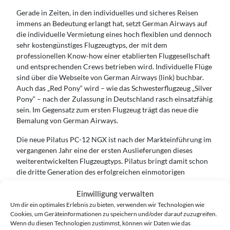
Gerade in Zeiten, in den individuelles und sicheres Reisen
immens an Bedeutung erlangt hat, setzt German Airways auf
die individuelle Vermietung eines hoch flexiblen und dennoch
sehr kostengünstiges Flugzeugtyps, der mit dem
professionellen Know-how einer etablierten Fluggesellschaft
und entsprechenden Crews betrieben wird. Individuelle Flüge
sind über die Webseite von German Airways (link) buchbar.
Auch das „Red Pony“ wird – wie das Schwesterflugzeug „Silver
Pony“ – nach der Zulassung in Deutschland rasch einsatzfähig
sein. Im Gegensatz zum ersten Flugzeug trägt das neue die
Bemalung von German Airways.
Die neue Pilatus PC-12 NGX ist nach der Markteinführung im
vergangenen Jahr eine der ersten Auslieferungen dieses
weiterentwickelten Flugzeugtyps. Pilatus bringt damit schon
die dritte Generation des erfolgreichen einmotorigen
Turboprops heraus, welcher bis zu acht Passagieren eine
äußerst komfortable und individuelle Reise zu einem
Einwilligung verwalten
hervorragenden Preis-/Leistungsverhältnis ermöglicht. Beide
Um dir ein optimales Erlebnis zu bieten, verwenden wir Technologien wie
Cookies, um Geräteinformationen zu speichern und/oder darauf zuzugreifen.
Flugzeuge werden gemeinsam mit der Embraer-Flotte von
Wenn du diesen Technologien zustimmst, können wir Daten wie das
German Airways für Business- und private Charterflüge