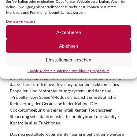
Surfverhalten oder eindeutige IDs auf dieser Website verarbeiten. Wenn du
vermarktet.
deine Einwilligung nicht erteilst oder zurückziehst, können bestimmte
Merkmale und Funktionen beeinträchtigt werden.
Mit dem Flugzeug hat der Schweizer Flugzeughersteller
Dienste verwalten
Pilatus den „weltbesten einmotorigen Turboprop“, so das
Unternehmen, weiterentwickelt. So verfügt der neue Typ über
Akzeptieren
ein verbessertes Triebwerk, eine smartere Avionik und eine
komplett neu gestaltete Kabine – zum Beispiel mit um zehn
Ablehnen
Prozent vergrößerten Kabinenfenstern. Gemeinsam mit den
beiden Vorgängerversionen wurde das Modell inzwischen
Einstellungen ansehen
mehr als 2000mal verkauft und absolvierte mehr als sieben
Millionen Flugstunden.
Cookie-Richtlinie
Datenschutz­erklärung
Impressum
Der Turboprop setzt auf eine automatische Schubregelung,
das verbesserte Triebwerk verfügt über ein elektronisches
Propeller- und Motorsteuerungssystem, und der neue
„Propeller Low Speed“-Modus ermöglicht eine deutliche
Reduzierung der Geräusche in der Kabine. Die
Cockpitumgebung mit einer intelligenten Touchscreen-
Steuerung setzt dank neuster Technologie auf die ständige
Kontrolle aller Funktionen.
Das neu gestaltete Kabineninterieur ermöglicht eine weitere