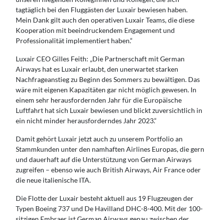
tagtäglich bei den Fluggästen der Luxair bewiesen haben.
Mein Dank gilt auch den operativen Luxair Teams, die diese
Kooperation mit beeindruckendem Engagement und
Professionalität implementiert haben.“
Luxair CEO Gilles Feith: „Die Partnerschaft mit German
Airways hat es Luxair erlaubt, den unerwartet starken
Nachfrageanstieg zu Beginn des Sommers zu bewältigen. Das
wäre mit eigenen Kapazitäten gar nicht möglich gewesen. In
einem sehr herausfordernden Jahr für die Europäische
Luftfahrt hat sich Luxair bewiesen und blickt zuversichtlich in
ein nicht minder herausforderndes Jahr 2023.“
Damit gehört Luxair jetzt auch zu unserem Portfolio an
Stammkunden unter den namhaften Airlines Europas, die gern
und dauerhaft auf die Unterstützung von German Airways
zugreifen – ebenso wie auch British Airways, Air France oder
die neue italienische ITA.
Die Flotte der Luxair besteht aktuell aus 19 Flugzeugen der
Typen Boeing 737 und De Havilland DHC-8-400. Mit der 100-
sitzigen Embraer ist German Airways genau zwischen der