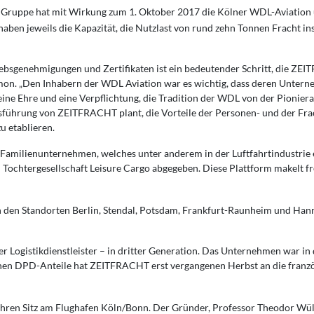
Gruppe hat mit Wirkung zum 1. Oktober 2017 die Kölner WDL-Aviation 
 haben jeweils die Kapazität, die Nutzlast von rund zehn Tonnen Fracht 
bsgenehmigungen und Zertifikaten ist ein bedeutender Schritt, die ZEI
on. „Den Inhabern der WDL Aviation war es wichtig, dass deren Unter
ine Ehre und eine Verpflichtung, die Tradition der WDL von der Pionierar
sführung von ZEITFRACHT plant, die Vorteile der Personen- und der Frac
u etablieren.
Familienunternehmen, welches unter anderem in der Luftfahrtindustrie e
n Tochtergesellschaft Leisure Cargo abgegeben. Diese Plattform makelt f
 den Standorten Berlin, Stendal, Potsdam, Frankfurt-Raunheim und Hann
 Logistikdienstleister – in dritter Generation. Das Unternehmen war in
nen DPD-Anteile hat ZEITFRACHT erst vergangenen Herbst an die französ
hren Sitz am Flughafen Köln/Bonn. Der Gründer, Professor Theodor Wü