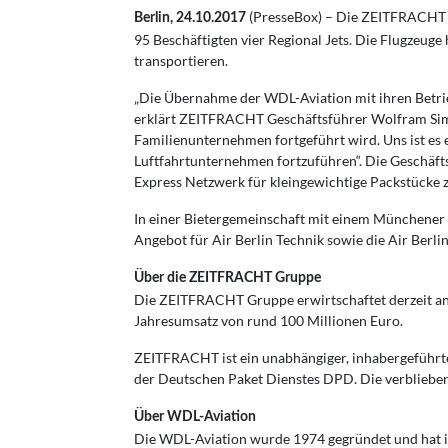
(PresseBox) – Die ZEITFRACHT 
Berlin, 24.10.2017
95 Beschäftigten vier Regional Jets. Die Flugzeuge
transportieren.
„Die Übernahme der WDL-Aviation mit ihren Betrie
erklärt ZEITFRACHT Geschäftsführer Wolfram Sim
Familienunternehmen fortgeführt wird. Uns ist es e
Luftfahrtunternehmen fortzuführen“. Die Geschäft
Express Netzwerk für kleingewichtige Packstücke z
In einer Bietergemeinschaft mit einem Münchener 
Angebot für Air Berlin Technik sowie die Air Berli
Über die ZEITFRACHT Gruppe
Die ZEITFRACHT Gruppe erwirtschaftet derzeit an
Jahresumsatz von rund 100 Millionen Euro.
ZEITFRACHT ist ein unabhängiger, inhabergeführter
der Deutschen Paket Dienstes DPD. Die verbliebe
Über WDL-Aviation
Die WDL-Aviation wurde 1974 gegründet und hat i