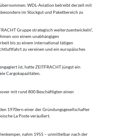
übernommen. WDL-Aviation betreibt derzeit mit
insbesondere im Stückgut und Paketbereich zu
TFRACHT Gruppe strategisch weiterzuentwickeln“,
nehmen von einem unabhängigen
beit bis zu einem international tätigen
htluftfahrt zu vereinen und ein europäisches
ngagiert ist, hatte ZEITFRACHT jüngst ein
reie Cargokapazitäten.
over mit rund 800 Beschäftigten einen
 den 1970ern einer der Gründungsgesellschafter
ische La Poste veräußert.
llenkemper, nahm 1955 – unmittelbar nach der