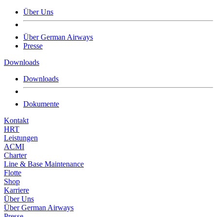
Über Uns
Über German Airways
Presse
Downloads
Downloads
Dokumente
Kontakt
HRT
Leistungen
ACMI
Charter
Line & Base Maintenance
Flotte
Shop
Karriere
Über Uns
Über German Airways
Presse