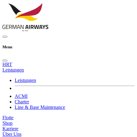
Zum
Inhalt
springen
Menu
HRT
Leistungen
Leistungen
ACMI
Charter
Line & Base Maintenance
Flotte
Shop
Karriere
Über Uns