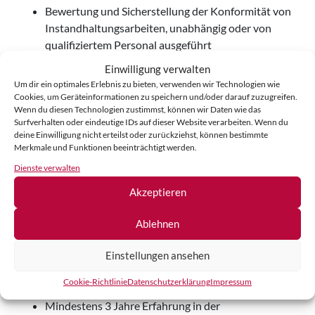
Bewertung und Sicherstellung der Konformität von
Instandhaltungsarbeiten, unabhängig oder von
qualifiziertem Personal ausgeführt
Erteilung von Freigaben für
Einwilligung verwalten
Instandhaltungsmaßnahmen gemäß
Um dir ein optimales Erlebnis zu bieten, verwenden wir Technologien wie
luftfahrttechnischen Vorschriften
Cookies, um Geräteinformationen zu speichern und/oder darauf zuzugreifen.
Wenn du diesen Technologien zustimmst, können wir Daten wie das
Wartung und Instandsetzung von Avionik- und
Surfverhalten oder eindeutige IDs auf dieser Website verarbeiten. Wenn du
elektrischen Systemen an Luftfahrzeugen
deine Einwilligung nicht erteilst oder zurückziehst, können bestimmte
Analyse und Bewertung von Abweichungen sowie
Merkmale und Funktionen beeinträchtigt werden.
eigenständige Befundungen
Dienste verwalten
Präzise und eigenverantwortliche Dokumentation
Akzeptieren
aller Arbeiten gemäß den Vorschriften
Ablehnen
Dein Profil:
Mindestens 5 Jahre Erfahrung in der
Einstellungen ansehen
Instandhaltung ziviler Luftfahrzeuge ohne
Cookie-Richtlinie
Datenschutz­erklärung
Impressum
abgeschlossene technische Ausbildung oder
Mindestens 3 Jahre Erfahrung in der